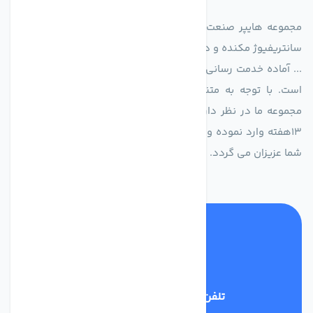
مجموعه هایپر صنعت ایران در امر تولید و واردات انواع فن های
سانتریفیوژ مکنده و دمنده آکسیال، سقفی، بین کانالی، مرغداری و
... آماده خدمت رسانی به شرکت های تولیدی، صنعتی و ساختمانی
است. با توجه به متنوع بودن فن های تولیدی کمپانی اروپایی
مجموعه ما در نظر دارد کالاهای تخصصی شما عزیزان رو در صرف
13هفته وارد نموده و این عمر باعث صرفه جویی در هزینه و زمان
شما عزیزان می گردد.
تلفن پشتیبانی
02186029303