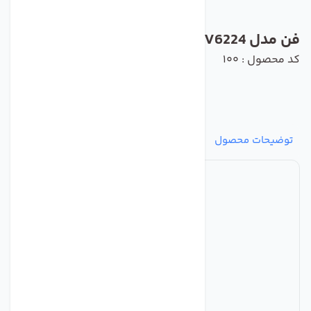
فن مدل DV6224 برند ebmpapst
کد محصول : 100
توضیحات محصول
مشخصات
نظرات
پرسش‌ها