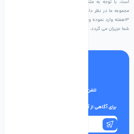
است. با توجه به متنوع بودن فن های تولیدی کمپانی اروپایی
مجموعه ما در نظر دارد کالاهای تخصصی شما عزیزان رو در صرف
13هفته وارد نموده و این عمر باعث صرفه جویی در هزینه و زمان
شما عزیزان می گردد.
تلفن پشتیبانی
02186029303
برای آگاهی از آخرین اخبار در خبرنامه ما عضو شوید