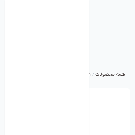
همه محصولات
ebm
Centrifugal Fan
فن مدل DV6224 برند ebmpapst
/
/
/