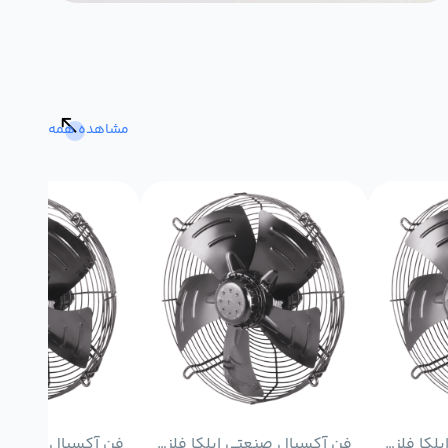
مشاهده همه
فن آکسیال صنعتی ایلکا فلزی معکوس دمنده مدل VIK-63G4S2-L
فن آکسیال صنعتی ایلکا فلزی معکوس دمنده مدلVIK-56G4T2