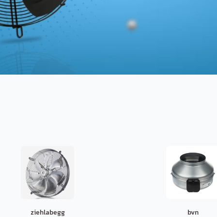
ziehlabegg
bvn