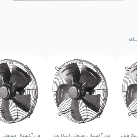
گاه
فن آکسیال صنعتی ایلکا فلزی معکوس دمنده مدل VIK-63G4T2-L
فن آکسیال صنعتی ایلکا فلزی معکوس دمنده مدل VIK-63G6S2-L