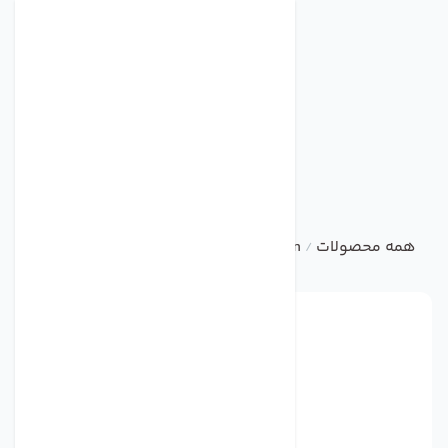
همه محصولات
ebm
Centrifugal Fan
فن مدل 4214 برند ebmpapst
/
/
/