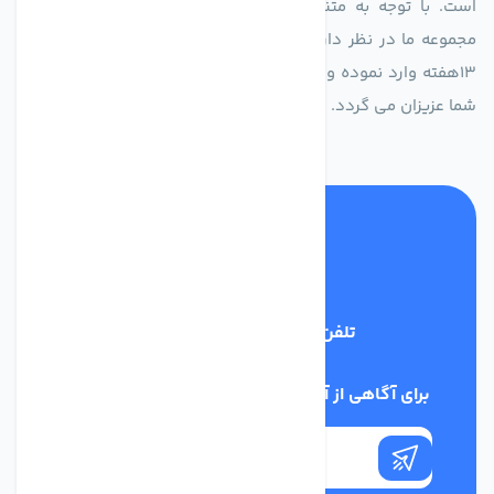
است. با توجه به متنوع بودن فن های تولیدی کمپانی اروپایی
مجموعه ما در نظر دارد کالاهای تخصصی شما عزیزان رو در صرف
13هفته وارد نموده و این عمر باعث صرفه جویی در هزینه و زمان
شما عزیزان می گردد.
تلفن پشتیبانی
02186029303
برای آگاهی از آخرین اخبار در خبرنامه ما عضو شوید