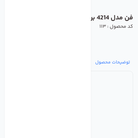
فن مدل 4214 برند ebmpapst
کد محصول : 113
توضیحات محصول
مشخصات
نظرات
پرسش‌ها