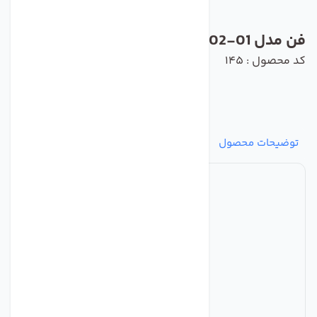
فن مدل A4D420-AU02-01 برند ebmpapst
کد محصول : 145
توضیحات محصول
مشخصات
نظرات
پرسش‌ها