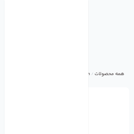
همه محصولات
ebm
AXIAL FAN
فن مدل A4D420-AU02-01 برند ebmpapst
/
/
/