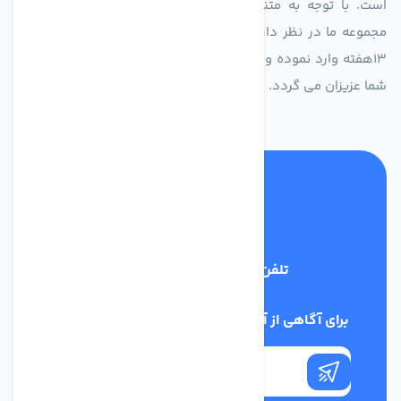
است. با توجه به متنوع بودن فن های تولیدی کمپانی اروپایی
مجموعه ما در نظر دارد کالاهای تخصصی شما عزیزان رو در صرف
13هفته وارد نموده و این عمر باعث صرفه جویی در هزینه و زمان
شما عزیزان می گردد.
تلفن پشتیبانی
02186029303
برای آگاهی از آخرین اخبار در خبرنامه ما عضو شوید