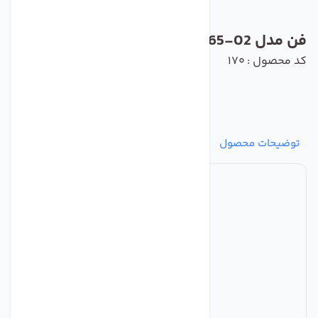
فن مدل S2E250-BE65-02 برند ebmpapst
کد محصول : 170
توضیحات محصول
مشخصات
نظرات
پرسش‌ها