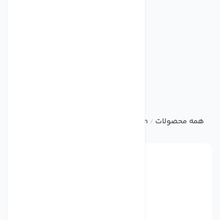
همه محصولات
ebm
AXIAL FAN
فن مدل S2E250-BE65-02 برند ebmpapst
/
/
/