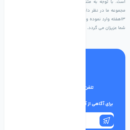
است. با توجه به متنوع بودن فن های تولیدی کمپانی اروپایی
مجموعه ما در نظر دارد کالاهای تخصصی شما عزیزان رو در صرف
13هفته وارد نموده و این عمر باعث صرفه جویی در هزینه و زمان
شما عزیزان می گردد.
تلفن پشتیبانی
02186029303
برای آگاهی از آخرین اخبار در خبرنامه ما عضو شوید