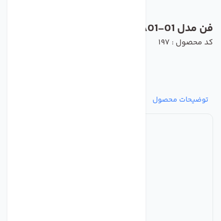
فن مدل G2E108-AA01-01 برند ebmpapst
کد محصول : 197
توضیحات محصول
مشخصات
نظرات
پرسش‌ها