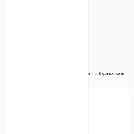
همه محصولات
ebm
Centrifugal Fan
فن مدل G2E108-AA01-01 برند ebmpapst
/
/
/