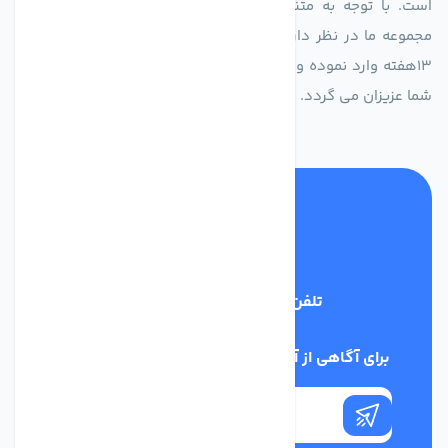
است. با توجه به متنوع بودن فن های تولیدی کمپانی اروپایی
مجموعه ما در نظر دارد کالاهای تخصصی شما عزیزان رو در صرف
13هفته وارد نموده و این عمر باعث صرفه جویی در هزینه و زمان
شما عزیزان می گردد.
تلفن پشتیبانی
02186029303
برای آگاهی از آخرین اخبار در خبرنامه ما عضو شوید