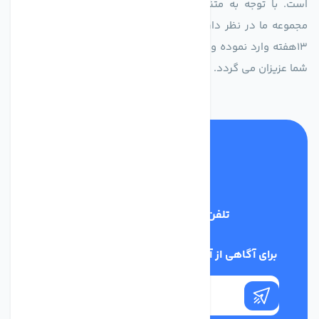
است. با توجه به متنوع بودن فن های تولیدی کمپانی اروپایی
مجموعه ما در نظر دارد کالاهای تخصصی شما عزیزان رو در صرف
13هفته وارد نموده و این عمر باعث صرفه جویی در هزینه و زمان
شما عزیزان می گردد.
تلفن پشتیبانی
02186029303
برای آگاهی از آخرین اخبار در خبرنامه ما عضو شوید