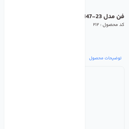
فن مدل D2E133-AM47-23 برند ebmpapst
کد محصول : 212
توضیحات محصول
مشخصات
نظرات
پرسش‌ها