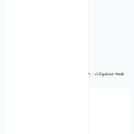
همه محصولات
ebm
Centrifugal Fan
فن مدل D2E133-AM47-23 برند ebmpapst
/
/
/