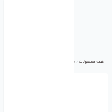
همه محصولات
ebm
Centrifugal Fan
فن مدل D2D146-BG03-14 برند ebmpapst
/
/
/