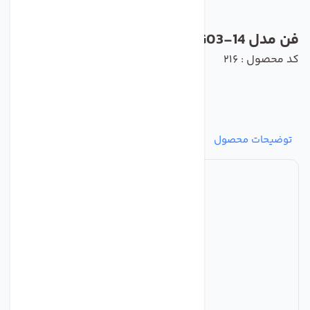
فن مدل D2D146-BG03-14 برند ebmpapst
کد محصول : 216
توضیحات محصول
مشخصات
نظرات
پرسش‌ها