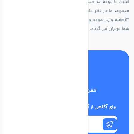
است. با توجه به متنوع بودن فن های تولیدی کمپانی اروپایی
مجموعه ما در نظر دارد کالاهای تخصصی شما عزیزان رو در صرف
13هفته وارد نموده و این عمر باعث صرفه جویی در هزینه و زمان
شما عزیزان می گردد.
تلفن پشتیبانی
02186029303
برای آگاهی از آخرین اخبار در خبرنامه ما عضو شوید