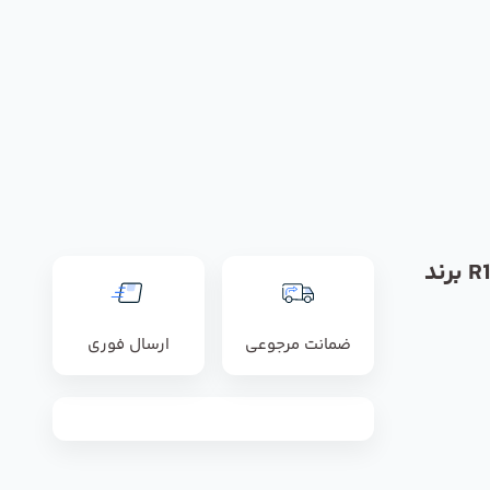
فن مدل R1G225-AF11-52 برند
ضمانت مرجوعی
ارسال فوری