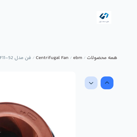
همه محصولات
ebm
Centrifugal Fan
فن مدل R1G225-AF11-52 برند ebmpapst
/
/
/