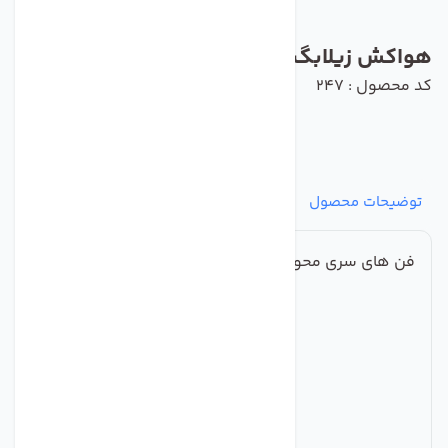
هواکش زیلابگ مدل YWF4D-350B-102/34
کد محصول : 247
توضیحات محصول
مشخصات
نظرات
پرسش‌ها
فن های سری محوری فولادی