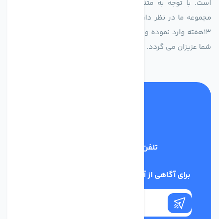
است. با توجه به متنوع بودن فن های تولیدی کمپانی اروپایی
مجموعه ما در نظر دارد کالاهای تخصصی شما عزیزان رو در صرف
13هفته وارد نموده و این عمر باعث صرفه جویی در هزینه و زمان
شما عزیزان می گردد.
تلفن پشتیبانی
02186029303
برای آگاهی از آخرین اخبار در خبرنامه ما عضو شوید