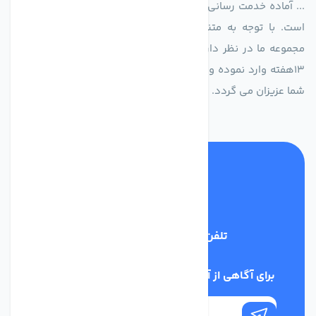
... آماده خدمت رسانی به شرکت های تولیدی، صنعتی و ساختمانی
است. با توجه به متنوع بودن فن های تولیدی کمپانی اروپایی
مجموعه ما در نظر دارد کالاهای تخصصی شما عزیزان رو در صرف
13هفته وارد نموده و این عمر باعث صرفه جویی در هزینه و زمان
شما عزیزان می گردد.
تلفن پشتیبانی
02186029303
برای آگاهی از آخرین اخبار در خبرنامه ما عضو شوید