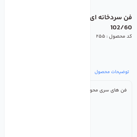
فن سردخانه ای زیلابگ مدل YWF4E-450S-
102/60
کد محصول : 255
توضیحات محصول
مشخصات
نظرات
پرسش‌ها
فن های سری محوری فولادی