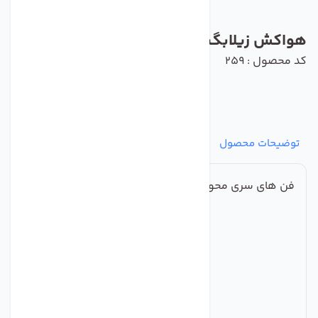
هواکش زیلابگ مدل YWF4E-450B-102/60
کد محصول : 259
توضیحات محصول
مشخصات
نظرات
پرسش‌ها
فن های سری محوری فولادی