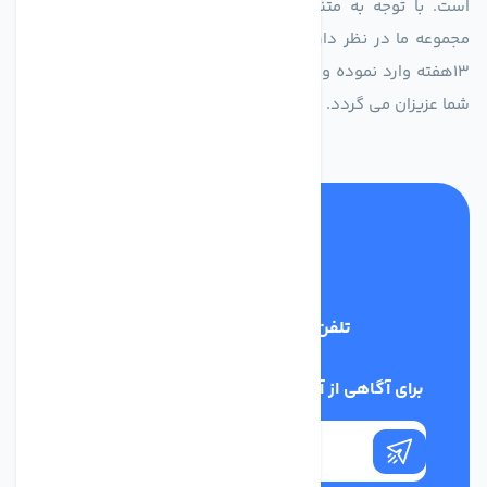
است. با توجه به متنوع بودن فن های تولیدی کمپانی اروپایی
مجموعه ما در نظر دارد کالاهای تخصصی شما عزیزان رو در صرف
13هفته وارد نموده و این عمر باعث صرفه جویی در هزینه و زمان
شما عزیزان می گردد.
تلفن پشتیبانی
02186029303
برای آگاهی از آخرین اخبار در خبرنامه ما عضو شوید