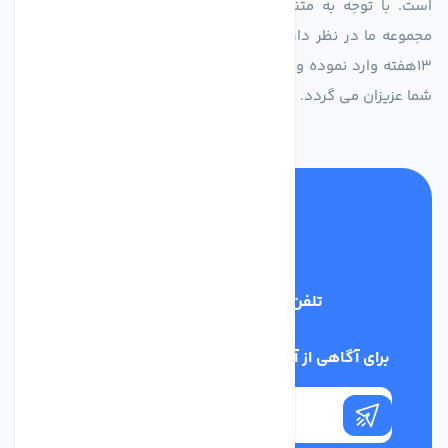
است. با توجه به متنوع بودن فن های تولیدی کمپانی اروپایی
مجموعه ما در نظر دارد کالاهای تخصصی شما عزیزان رو در صرف
13هفته وارد نموده و این عمر باعث صرفه جویی در هزینه و زمان
شما عزیزان می گردد.
تلفن پشتیبانی
02186029303
برای آگاهی از آخرین اخبار در خبرنامه ما عضو شوید