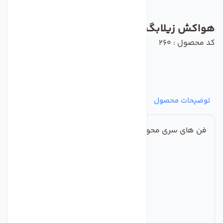
هواکش زیلابگ مدل YWF4D-450B-102/60
کد محصول : 260
توضیحات محصول
مشخصات
نظرات
پرسش‌ها
فن های سری محوری فولادی