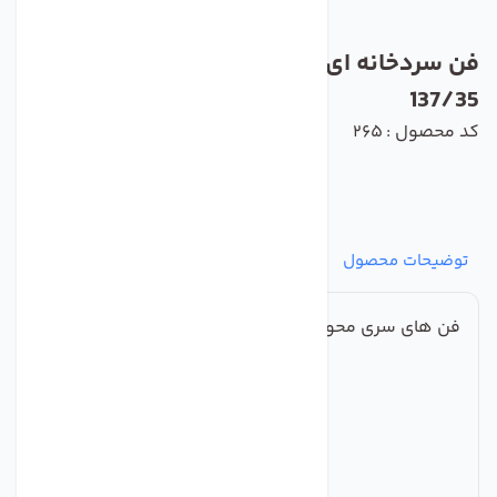
فن سردخانه ای زیلابگ مدل YWF6E-500S-
137/35
کد محصول : 265
توضیحات محصول
مشخصات
نظرات
پرسش‌ها
فن های سری محوری فولادی