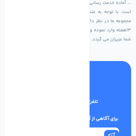
... آماده خدمت رسانی به شرکت های تولیدی، صنعتی و ساختمانی
است. با توجه به متنوع بودن فن های تولیدی کمپانی اروپایی
مجموعه ما در نظر دارد کالاهای تخصصی شما عزیزان رو در صرف
13هفته وارد نموده و این عمر باعث صرفه جویی در هزینه و زمان
شما عزیزان می گردد.
تلفن پشتیبانی
02186029303
برای آگاهی از آخرین اخبار در خبرنامه ما عضو شوید