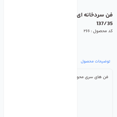
فن سردخانه ای زیلابگ مدل YWF6D-500S-
137/35
کد محصول : 266
توضیحات محصول
مشخصات
نظرات
پرسش‌ها
فن های سری محوری فولادی