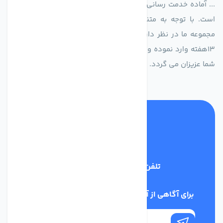
... آماده خدمت رسانی به شرکت های تولیدی، صنعتی و ساختمانی
است. با توجه به متنوع بودن فن های تولیدی کمپانی اروپایی
مجموعه ما در نظر دارد کالاهای تخصصی شما عزیزان رو در صرف
13هفته وارد نموده و این عمر باعث صرفه جویی در هزینه و زمان
شما عزیزان می گردد.
تلفن پشتیبانی
02186029303
برای آگاهی از آخرین اخبار در خبرنامه ما عضو شوید