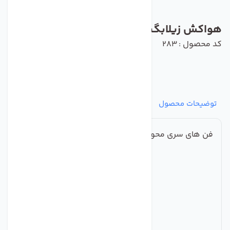
هواکش زیلابگ مدل YWF4E-630B-137/70
کد محصول : 283
توضیحات محصول
مشخصات
نظرات
پرسش‌ها
فن های سری محوری فولادی