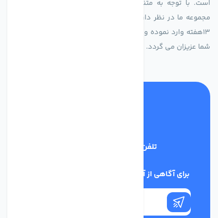
است. با توجه به متنوع بودن فن های تولیدی کمپانی اروپایی
مجموعه ما در نظر دارد کالاهای تخصصی شما عزیزان رو در صرف
13هفته وارد نموده و این عمر باعث صرفه جویی در هزینه و زمان
شما عزیزان می گردد.
تلفن پشتیبانی
02186029303
برای آگاهی از آخرین اخبار در خبرنامه ما عضو شوید