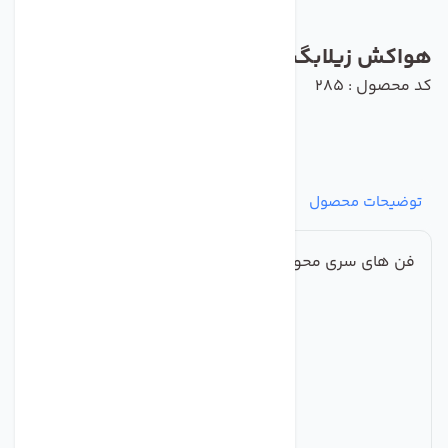
هواکش زیلابگ مدل YWF6E-630B-137/70
کد محصول : 285
توضیحات محصول
مشخصات
نظرات
پرسش‌ها
فن های سری محوری فولادی