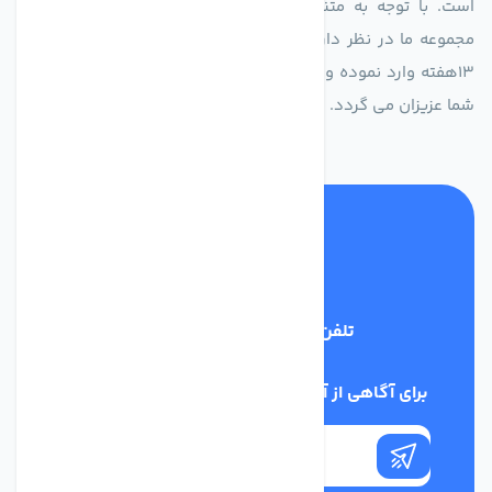
است. با توجه به متنوع بودن فن های تولیدی کمپانی اروپایی
مجموعه ما در نظر دارد کالاهای تخصصی شما عزیزان رو در صرف
13هفته وارد نموده و این عمر باعث صرفه جویی در هزینه و زمان
شما عزیزان می گردد.
تلفن پشتیبانی
02186029303
برای آگاهی از آخرین اخبار در خبرنامه ما عضو شوید