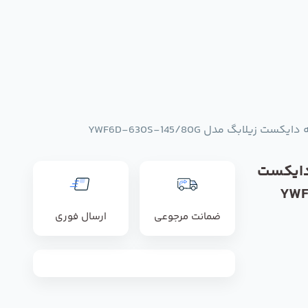
زیلابگ مدل YWF6D-630S-145/80G
دایکست
YWF6D-
ضمانت مرجوعی
ارسال فوری