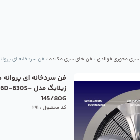
سری محوری فولادی
فن های سری مکنده
فن سردخانه ای پروانه دایکست 
/
/
فن سردخانه ای پروانه 
زیلابگ مدل -630S
145/80G
کد محصول : 291