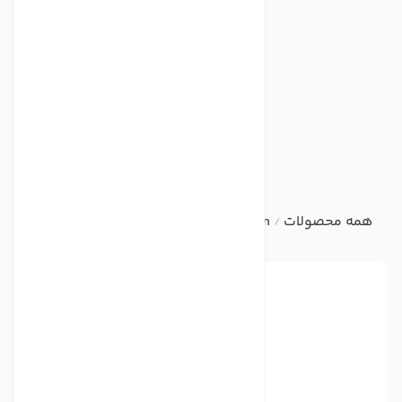
همه محصولات
ebm
AXIAL FAN
فن مدل W6D800-GD01-25 برند ebmpapst
/
/
/