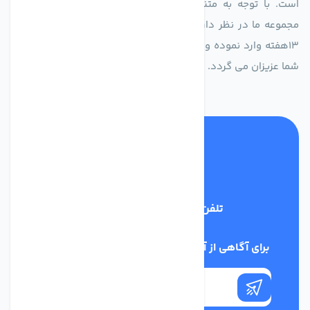
است. با توجه به متنوع بودن فن های تولیدی کمپانی اروپایی
مجموعه ما در نظر دارد کالاهای تخصصی شما عزیزان رو در صرف
13هفته وارد نموده و این عمر باعث صرفه جویی در هزینه و زمان
شما عزیزان می گردد.
تلفن پشتیبانی
02186029303
برای آگاهی از آخرین اخبار در خبرنامه ما عضو شوید