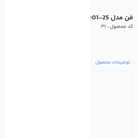
فن مدل W6D800-GD01-25 برند ebmpapst
کد محصول : 31
توضیحات محصول
مشخصات
نظرات
پرسش‌ها