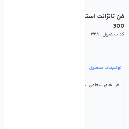
فن تانژانت استوانه ای زیلابگ مدل YGF60-
300
کد محصول : 328
توضیحات محصول
مشخصات
نظرات
پرسش‌ها
فن های شعاعی استوانه ای