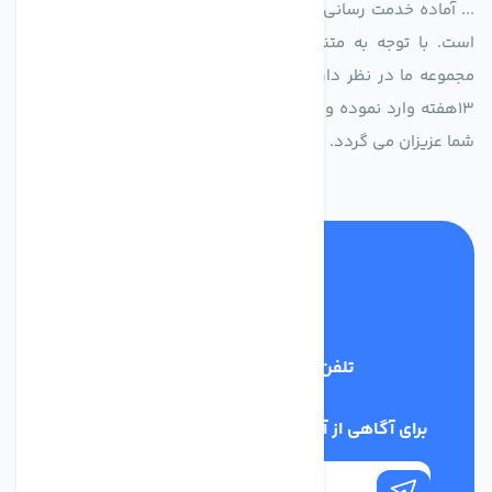
... آماده خدمت رسانی به شرکت های تولیدی، صنعتی و ساختمانی
است. با توجه به متنوع بودن فن های تولیدی کمپانی اروپایی
مجموعه ما در نظر دارد کالاهای تخصصی شما عزیزان رو در صرف
13هفته وارد نموده و این عمر باعث صرفه جویی در هزینه و زمان
شما عزیزان می گردد.
تلفن پشتیبانی
02186029303
برای آگاهی از آخرین اخبار در خبرنامه ما عضو شوید