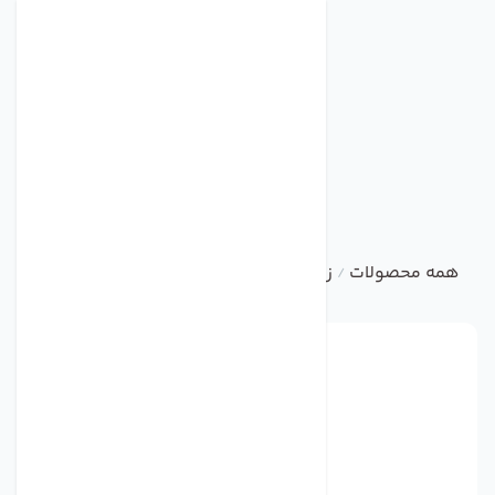
همه محصولات
زیلابگ
فن های شعاعی استوانه ای
فن تانژا
/
/
/