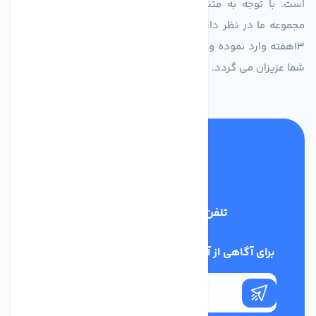
است. با توجه به متنوع بودن فن های تولیدی کمپانی اروپایی
مجموعه ما در نظر دارد کالاهای تخصصی شما عزیزان رو در صرف
13هفته وارد نموده و این عمر باعث صرفه جویی در هزینه و زمان
شما عزیزان می گردد.
تلفن پشتیبانی
02186029303
برای آگاهی از آخرین اخبار در خبرنامه ما عضو شوید