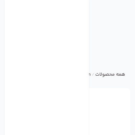
همه محصولات
ebm
Centrifugal Fan
فن مدل R4D560-AQ03-01 برند ebmpapst
/
/
/