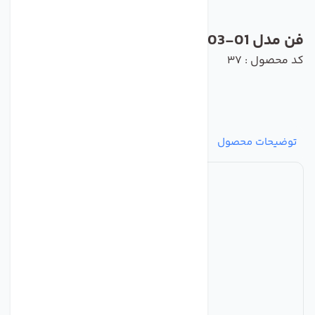
فن مدل R4D560-AQ03-01 برند ebmpapst
کد محصول : 37
توضیحات محصول
مشخصات
نظرات
پرسش‌ها