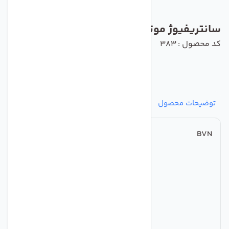
سانتریفیوژ موتور داخل BVN مدلAROB-M
کد محصول : 383
توضیحات محصول
مشخصات
نظرات
پرسش‌ها
BVN