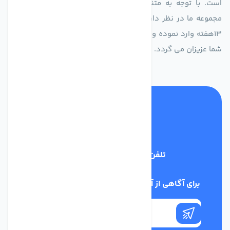
است. با توجه به متنوع بودن فن های تولیدی کمپانی اروپایی
مجموعه ما در نظر دارد کالاهای تخصصی شما عزیزان رو در صرف
13هفته وارد نموده و این عمر باعث صرفه جویی در هزینه و زمان
شما عزیزان می گردد.
تلفن پشتیبانی
02186029303
برای آگاهی از آخرین اخبار در خبرنامه ما عضو شوید