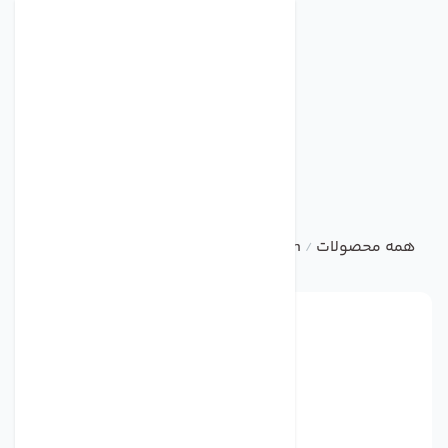
همه محصولات
bvn
DUCT FAN
فن بین کانالی ترکیه ای BVN مدل BMFX315
/
/
/