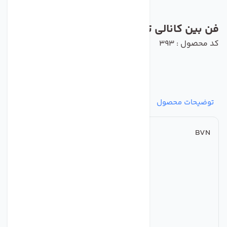
فن بین کانالی ترکیه ای BVN مدل BMFX315
کد محصول : 393
توضیحات محصول
مشخصات
نظرات
پرسش‌ها
BVN