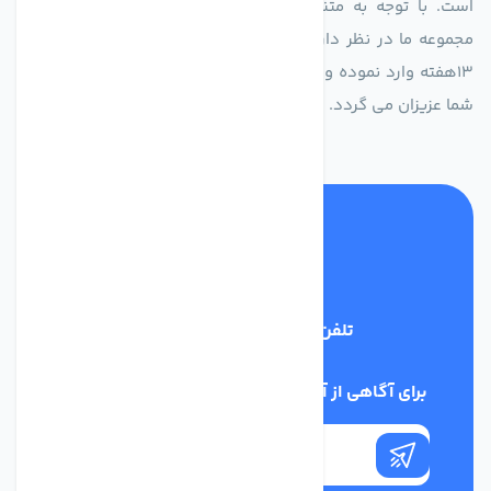
است. با توجه به متنوع بودن فن های تولیدی کمپانی اروپایی
مجموعه ما در نظر دارد کالاهای تخصصی شما عزیزان رو در صرف
13هفته وارد نموده و این عمر باعث صرفه جویی در هزینه و زمان
شما عزیزان می گردد.
تلفن پشتیبانی
02186029303
برای آگاهی از آخرین اخبار در خبرنامه ما عضو شوید