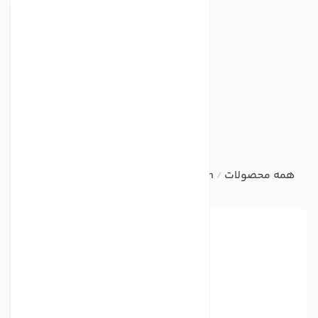
همه محصولات
damandeh
صنعتی
هواکش صنعتی اکسیال 
/
/
/