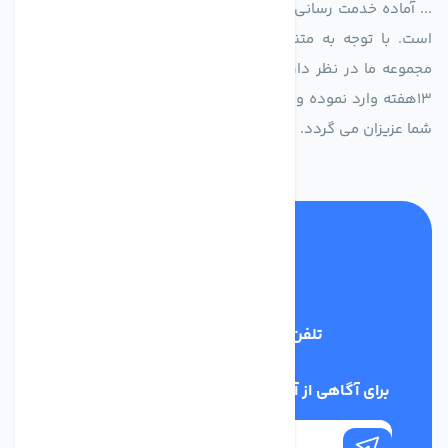
... آماده خدمت رسانی به شرکت های تولیدی، صنعتی و ساختمانی
است. با توجه به متنوع بودن فن های تولیدی کمپانی اروپایی
مجموعه ما در نظر دارد کالاهای تخصصی شما عزیزان رو در صرف
13هفته وارد نموده و این عمر باعث صرفه جویی در هزینه و زمان
شما عزیزان می گردد.
تلفن پشتیبانی
02186029303
برای آگاهی از آخرین اخبار در خبرنامه ما عضو شوید