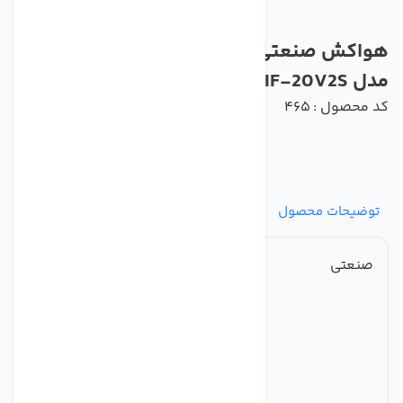
هواکش صنعتی اکسیال طرح المان دمنده
مدل VIF-20V2S
کد محصول : 465
توضیحات محصول
مشخصات
نظرات
پرسش‌ها
صنعتی