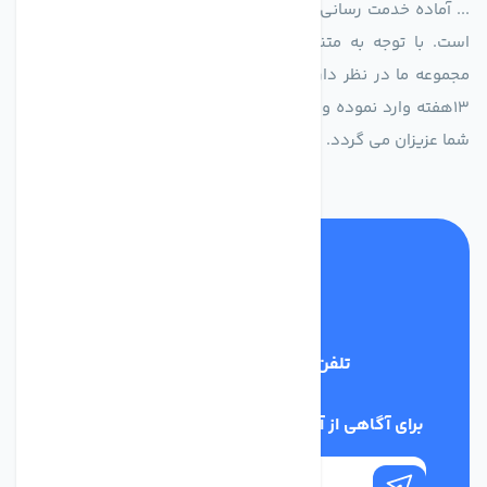
... آماده خدمت رسانی به شرکت های تولیدی، صنعتی و ساختمانی
است. با توجه به متنوع بودن فن های تولیدی کمپانی اروپایی
مجموعه ما در نظر دارد کالاهای تخصصی شما عزیزان رو در صرف
13هفته وارد نموده و این عمر باعث صرفه جویی در هزینه و زمان
شما عزیزان می گردد.
تلفن پشتیبانی
02186029303
برای آگاهی از آخرین اخبار در خبرنامه ما عضو شوید