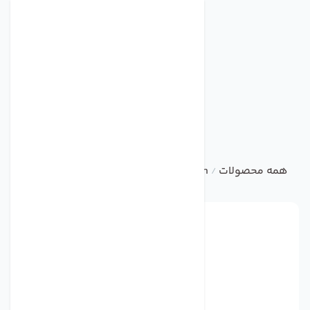
همه محصولات
damandeh
صنعتی
هواکش صنعتی با پروان
/
/
/