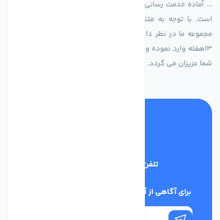
... آماده خدمت رسانی به شرکت های تولیدی، صنعتی و ساختمانی
است. با توجه به متنوع بودن فن های تولیدی کمپانی اروپایی
مجموعه ما در نظر دارد کالاهای تخصصی شما عزیزان رو در صرف
13هفته وارد نموده و این عمر باعث صرفه جویی در هزینه و زمان
شما عزیزان می گردد.
تلفن پشتیبانی
02186029303
برای آگاهی از آخرین اخبار در خبرنامه ما عضو شوید