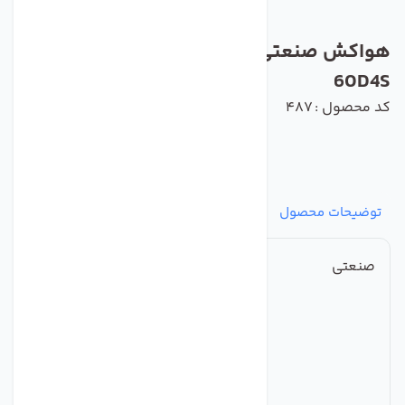
هواکش صنعتی سبک فلزی دمنده مدل VID-
60D4S
کد محصول : 487
توضیحات محصول
مشخصات
نظرات
پرسش‌ها
صنعتی