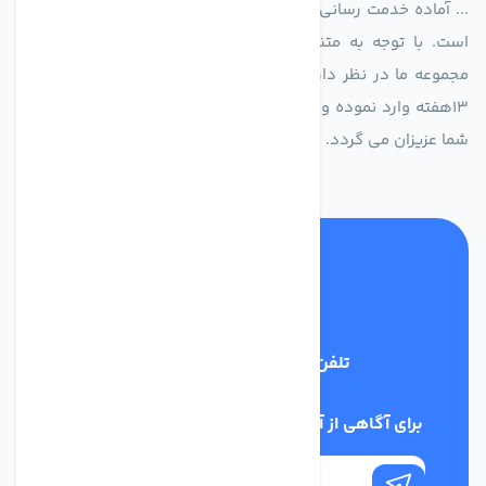
... آماده خدمت رسانی به شرکت های تولیدی، صنعتی و ساختمانی
است. با توجه به متنوع بودن فن های تولیدی کمپانی اروپایی
مجموعه ما در نظر دارد کالاهای تخصصی شما عزیزان رو در صرف
13هفته وارد نموده و این عمر باعث صرفه جویی در هزینه و زمان
شما عزیزان می گردد.
تلفن پشتیبانی
02186029303
برای آگاهی از آخرین اخبار در خبرنامه ما عضو شوید