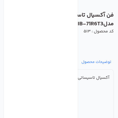
فن آکسیال تاسیساتی یوروونت دمنده
مدلVIB-71R6T3
کد محصول : 513
توضیحات محصول
مشخصات
نظرات
پرسش‌ها
آکسیال تاسیساتی