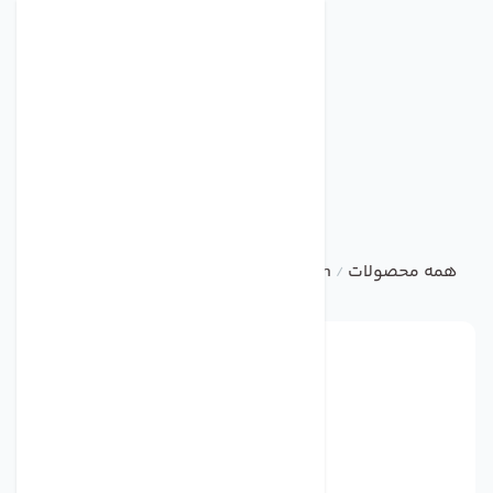
همه محصولات
damandeh
آکسیال تاسیساتی
فن آکسیال 
/
/
/