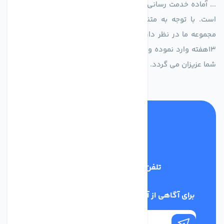
... آماده خدمت رسانی به شرکت های تولیدی، صنعتی و ساختمانی
است. با توجه به متنوع بودن فن های تولیدی کمپانی اروپایی
مجموعه ما در نظر دارد کالاهای تخصصی شما عزیزان رو در صرف
13هفته وارد نموده و این عمر باعث صرفه جویی در هزینه و زمان
شما عزیزان می گردد.
تلفن پشتیبانی
02186029303
برای آگاهی از آخرین اخبار در خبرنامه ما عضو شوید