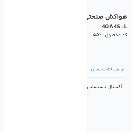
هواکش صنعتی ایلکا فلزی دمنده مدلVIK-
40A4S-L
کد محصول : 552
توضیحات محصول
مشخصات
نظرات
پرسش‌ها
آکسیال تاسیساتی