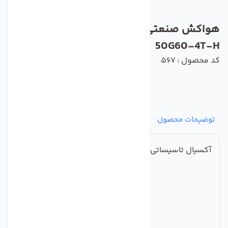
هواکش صنعتی ایلکا فلزی دمنده مدلVIK-
50G60-4T-H
کد محصول : 567
توضیحات محصول
مشخصات
نظرات
پرسش‌ها
آکسیال تاسیساتی