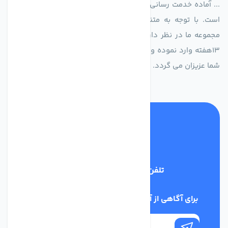
... آماده خدمت رسانی به شرکت های تولیدی، صنعتی و ساختمانی
است. با توجه به متنوع بودن فن های تولیدی کمپانی اروپایی
مجموعه ما در نظر دارد کالاهای تخصصی شما عزیزان رو در صرف
13هفته وارد نموده و این عمر باعث صرفه جویی در هزینه و زمان
شما عزیزان می گردد.
تلفن پشتیبانی
02186029303
برای آگاهی از آخرین اخبار در خبرنامه ما عضو شوید