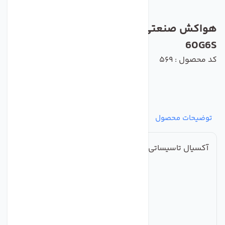
هواکش صنعتی ایلکا فلزی دمنده مدلVIK-
60G6S
کد محصول : 569
توضیحات محصول
مشخصات
نظرات
پرسش‌ها
آکسیال تاسیساتی