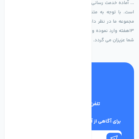
... آماده خدمت رسانی به شرکت های تولیدی، صنعتی و ساختمانی
است. با توجه به متنوع بودن فن های تولیدی کمپانی اروپایی
مجموعه ما در نظر دارد کالاهای تخصصی شما عزیزان رو در صرف
13هفته وارد نموده و این عمر باعث صرفه جویی در هزینه و زمان
شما عزیزان می گردد.
تلفن پشتیبانی
02186029303
برای آگاهی از آخرین اخبار در خبرنامه ما عضو شوید