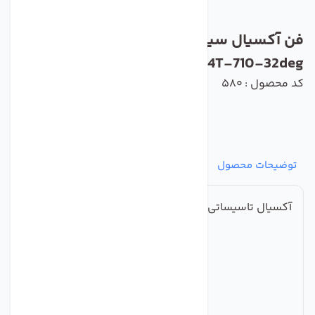
فن آکسیال سیلندری دمنده مدل DASP-
KN140-4T-710-32deg
کد محصول : 580
توضیحات محصول
مشخصات
نظرات
پرسش‌ها
آکسیال تاسیساتی