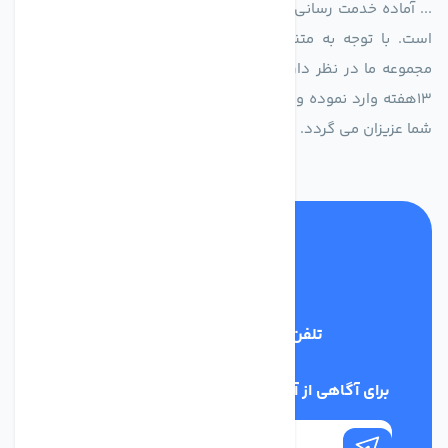
... آماده خدمت رسانی به شرکت های تولیدی، صنعتی و ساختمانی
است. با توجه به متنوع بودن فن های تولیدی کمپانی اروپایی
مجموعه ما در نظر دارد کالاهای تخصصی شما عزیزان رو در صرف
13هفته وارد نموده و این عمر باعث صرفه جویی در هزینه و زمان
شما عزیزان می گردد.
تلفن پشتیبانی
02186029303
برای آگاهی از آخرین اخبار در خبرنامه ما عضو شوید