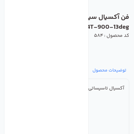
فن آکسیال سیلندری دمنده مدل DASP-
WN110-4T-900-13deg
کد محصول : 584
توضیحات محصول
مشخصات
نظرات
پرسش‌ها
آکسیال تاسیساتی