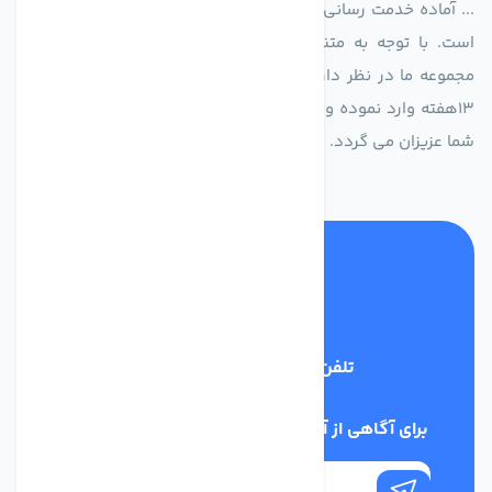
... آماده خدمت رسانی به شرکت های تولیدی، صنعتی و ساختمانی
است. با توجه به متنوع بودن فن های تولیدی کمپانی اروپایی
مجموعه ما در نظر دارد کالاهای تخصصی شما عزیزان رو در صرف
13هفته وارد نموده و این عمر باعث صرفه جویی در هزینه و زمان
شما عزیزان می گردد.
تلفن پشتیبانی
02186029303
برای آگاهی از آخرین اخبار در خبرنامه ما عضو شوید