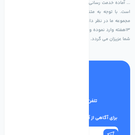
... آماده خدمت رسانی به شرکت های تولیدی، صنعتی و ساختمانی
است. با توجه به متنوع بودن فن های تولیدی کمپانی اروپایی
مجموعه ما در نظر دارد کالاهای تخصصی شما عزیزان رو در صرف
13هفته وارد نموده و این عمر باعث صرفه جویی در هزینه و زمان
شما عزیزان می گردد.
تلفن پشتیبانی
02186029303
برای آگاهی از آخرین اخبار در خبرنامه ما عضو شوید