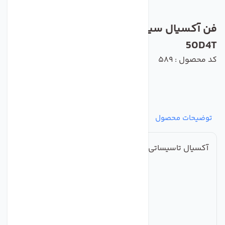
فن آکسیال سیلندری ترانس دمنده مدل VIC-
50D4T
کد محصول : 589
توضیحات محصول
مشخصات
نظرات
پرسش‌ها
آکسیال تاسیساتی