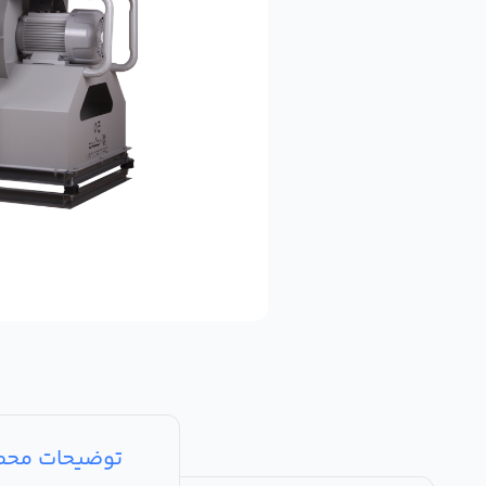
توضیحات مح