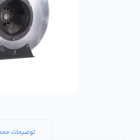
توضیحات مح