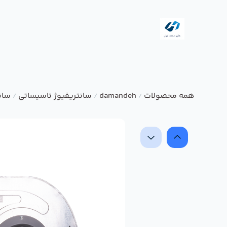
همه محصولات
damandeh
سانتریفیوژ تاسیساتی
سانت
/
/
/