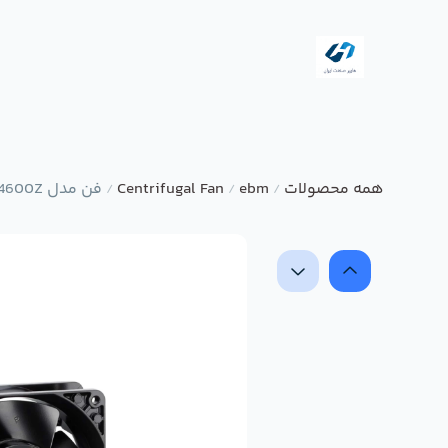
همه محصولات
ebm
Centrifugal Fan
فن مدل 4600Z برند ebmpapst
/
/
/