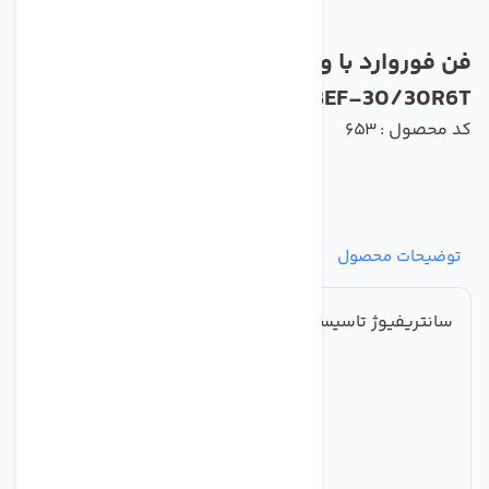
فن فوروارد با ورودی دو طرفه دمنده مدل
BEF-30/30R6T
کد محصول : 653
توضیحات محصول
مشخصات
نظرات
پرسش‌ها
سانتریفیوژ تاسیساتی