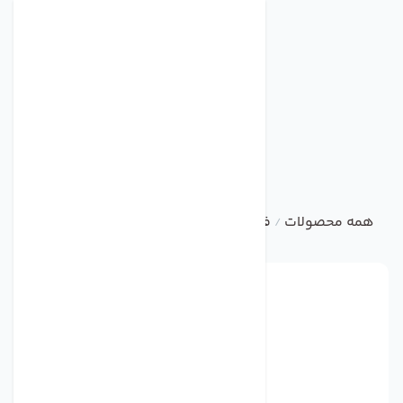
همه محصولات
فن فوروارد با ورودی دو طرفه سری BEF
فن ف
/
/