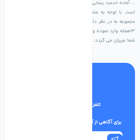
... آماده خدمت رسانی به شرکت های تولیدی، صنعتی و ساختمانی
است. با توجه به متنوع بودن فن های تولیدی کمپانی اروپایی
مجموعه ما در نظر دارد کالاهای تخصصی شما عزیزان رو در صرف
13هفته وارد نموده و این عمر باعث صرفه جویی در هزینه و زمان
شما عزیزان می گردد.
تلفن پشتیبانی
02186029303
برای آگاهی از آخرین اخبار در خبرنامه ما عضو شوید