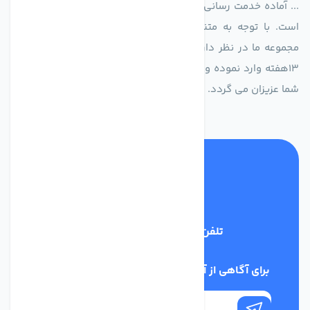
... آماده خدمت رسانی به شرکت های تولیدی، صنعتی و ساختمانی
است. با توجه به متنوع بودن فن های تولیدی کمپانی اروپایی
مجموعه ما در نظر دارد کالاهای تخصصی شما عزیزان رو در صرف
13هفته وارد نموده و این عمر باعث صرفه جویی در هزینه و زمان
شما عزیزان می گردد.
تلفن پشتیبانی
02186029303
برای آگاهی از آخرین اخبار در خبرنامه ما عضو شوید