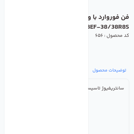
فن فوروارد با ورودی دو طرفه دمنده مدل
BEF-38/38R8S
کد محصول : 656
توضیحات محصول
مشخصات
نظرات
پرسش‌ها
سانتریفیوژ تاسیساتی