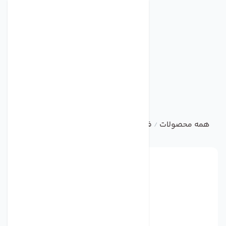
همه محصولات
فن فوروارد با ورودی دو طرفه سری BEF
فن ف
/
/