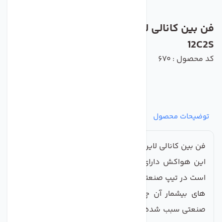
فن بین کانالی لاین ونت دمنده مدل VLN-
12C2S
کد محصول : 670
توضیحات محصول
مشخصات
نظرات
پرسش‌ها
فن بین کانالی لاین ونت دمنده مدل VLN-12C2S
این هواکش دارای ناحیه مکش و تخلیه دایره ای شکل
است در تیپ صنعتی تولید و دسته بندی گردیده اما کاربرد
های بیشمار آن چه در مصارف خانگی و چه در مصارف
صنعتی سبب شده که این هواکش یکی از پرفروش ترین