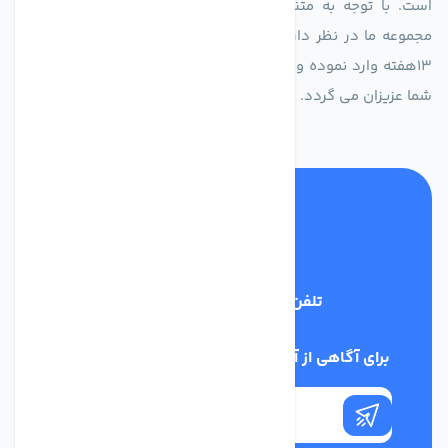
است. با توجه به متنوع بودن فن های تولیدی کمپانی اروپایی
مجموعه ما در نظر دارد کالاهای تخصصی شما عزیزان رو در صرف
13هفته وارد نموده و این عمر باعث صرفه جویی در هزینه و زمان
شما عزیزان می گردد.
تلفن پشتیبانی
02186029303
برای آگاهی از آخرین اخبار در خبرنامه ما عضو شوید