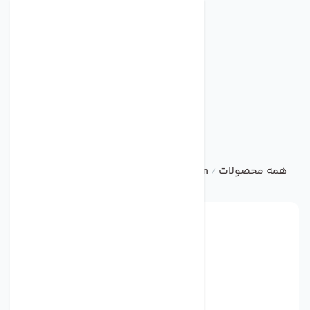
همه محصولات
ebm
Centrifugal Fan
فن مدل 4656TZ برند ebmpapst
/
/
/