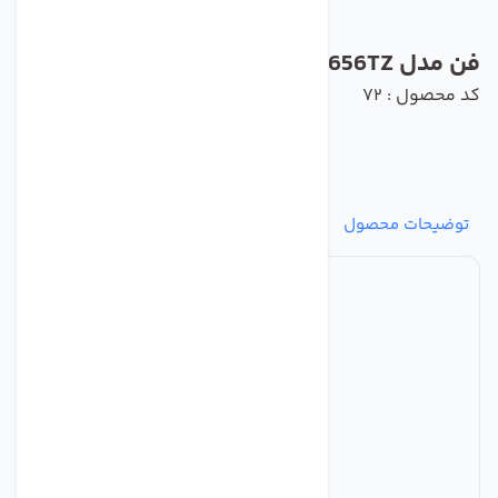
فن مدل 4656TZ برند ebmpapst
کد محصول : 72
توضیحات محصول
مشخصات
نظرات
پرسش‌ها