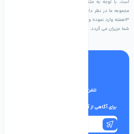
است. با توجه به متنوع بودن فن های تولیدی کمپانی اروپایی
مجموعه ما در نظر دارد کالاهای تخصصی شما عزیزان رو در صرف
13هفته وارد نموده و این عمر باعث صرفه جویی در هزینه و زمان
شما عزیزان می گردد.
تلفن پشتیبانی
02186029303
برای آگاهی از آخرین اخبار در خبرنامه ما عضو شوید