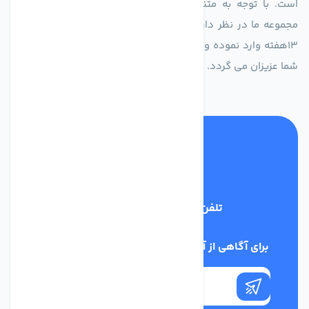
است. با توجه به متنوع بودن فن های تولیدی کمپانی اروپایی
مجموعه ما در نظر دارد کالاهای تخصصی شما عزیزان رو در صرف
13هفته وارد نموده و این عمر باعث صرفه جویی در هزینه و زمان
شما عزیزان می گردد.
تلفن پشتیبانی
02186029303
برای آگاهی از آخرین اخبار در خبرنامه ما عضو شوید