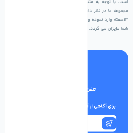
است. با توجه به متنوع بودن فن های تولیدی کمپانی اروپایی
مجموعه ما در نظر دارد کالاهای تخصصی شما عزیزان رو در صرف
13هفته وارد نموده و این عمر باعث صرفه جویی در هزینه و زمان
شما عزیزان می گردد.
تلفن پشتیبانی
02186029303
برای آگاهی از آخرین اخبار در خبرنامه ما عضو شوید