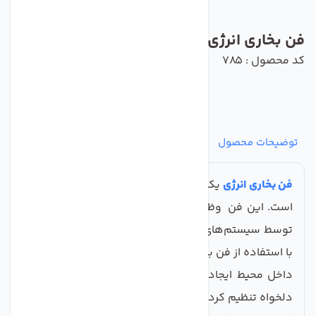
فن بخاری انرژی
کد محصول : 785
توضیحات محصول
مشخصات
نظرات
پرسش‌ها
فن بخاری انرژی
یک جزء مهم در سیستم تهویه و گرمایش
است. این فن وظیفه دارد هوای گرم یا سرد تولید شده
توسط سیستم‌های بخاری و کولر را به بیرون منتقل کند.
با استفاده از فن بخاری، می‌توان جریان هوای مطلوب را در
داخل محیط ایجاد کرده و دمای داخل محیط را به میزان
دلخواه تنظیم کرد.