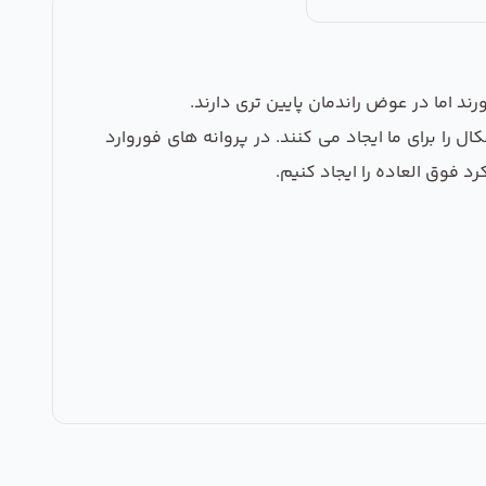
ند اما در عوض راندمان پایین تری دارند.
 جایی حجم هوا بین 400 تا 80000 مترمکعب در ساعت با فشار استاتیکی بین 50 تا 1500 پاسکال را برای ما ایجاد می کنند. در پروانه های فوروارد
 فوق العاده را ایجاد کنیم.