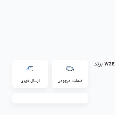
فن مدل W2E200-HK38-01 برند
ضمانت مرجوعی
ارسال فوری