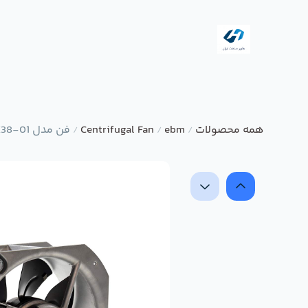
همه محصولات
ebm
Centrifugal Fan
فن مدل W2E200-HK38-01 برند ebmpapst
/
/
/