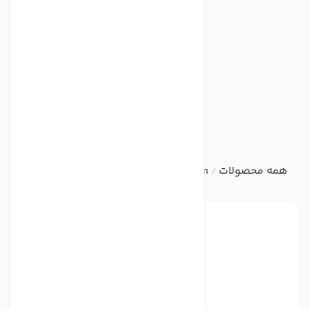
همه محصولات
ebm
Centrifugal Fan
فن مدل W2E208-BA20-01 برند ebmpapst
/
/
/