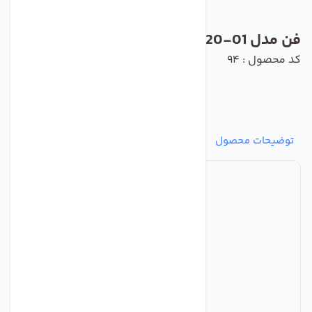
فن مدل W2E208-BA20-01 برند ebmpapst
کد محصول : 94
توضیحات محصول
مشخصات
نظرات
پرسش‌ها