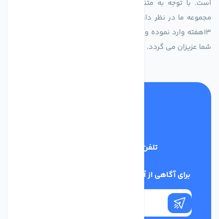
است. با توجه به متنوع بودن فن های تولیدی کمپانی اروپایی
مجموعه ما در نظر دارد کالاهای تخصصی شما عزیزان رو در صرف
13هفته وارد نموده و این عمر باعث صرفه جویی در هزینه و زمان
شما عزیزان می گردد.
تلفن پشتیبانی
02186029303
برای آگاهی از آخرین اخبار در خبرنامه ما عضو شوید