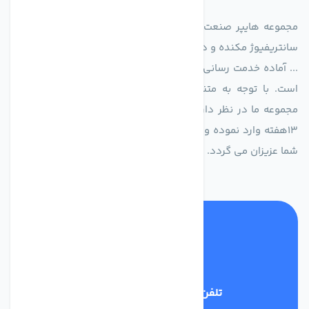
مجموعه هایپر صنعت ایران در امر تولید و واردات انواع فن های
سانتریفیوژ مکنده و دمنده آکسیال، سقفی، بین کانالی، مرغداری و
... آماده خدمت رسانی به شرکت های تولیدی، صنعتی و ساختمانی
است. با توجه به متنوع بودن فن های تولیدی کمپانی اروپایی
مجموعه ما در نظر دارد کالاهای تخصصی شما عزیزان رو در صرف
13هفته وارد نموده و این عمر باعث صرفه جویی در هزینه و زمان
شما عزیزان می گردد.
تلفن پشتیبانی
02186029303