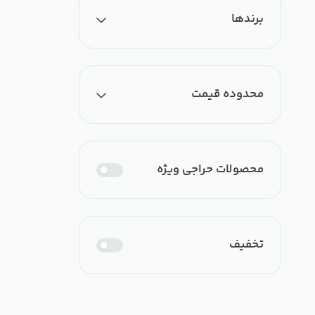
همه
برندها
فن فوروارد با ورودی یک طرفه
سری BEF
محدوده قیمت
برندی یافت نشد
ارزان‌ترین
گران‌ترین
محصولات حراجی ویژه
از
0
تومان
تخفیف
تا
0
تومان
اعمال فیلتر قیمت